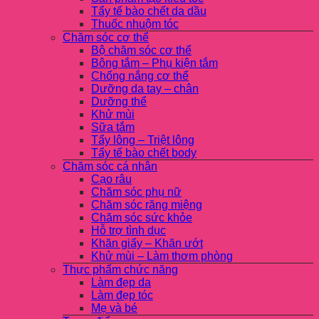
Tẩy tế bào chết da dầu
Thuốc nhuộm tóc
Chăm sóc cơ thể
Bộ chăm sóc cơ thể
Bông tắm – Phụ kiện tắm
Chống nắng cơ thể
Dưỡng da tay – chân
Dưỡng thể
Khử mùi
Sữa tắm
Tẩy lông – Triệt lông
Tẩy tế bào chết body
Chăm sóc cá nhân
Cạo râu
Chăm sóc phụ nữ
Chăm sóc răng miệng
Chăm sóc sức khỏe
Hỗ trợ tình dục
Khăn giấy – Khăn ướt
Khử mùi – Làm thơm phòng
Thực phẩm chức năng
Làm đẹp da
Làm đẹp tóc
Mẹ và bé