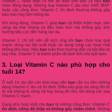
Vitamin C hoàn toàn có thể an toàn cho tuổi 14 nếu
bạn
chọn đúng dạng. Những loại Vitamin C dịu như SAP, MAP
hoặc các công thức Vitamin C ổn định thường không gây
bào mòn hay làm mỏng da.
Khi dùng đúng, Vitamin C giúp
bạn
cải thiện thâm mụn, làm
sáng da nhẹ nhàng và đều màu hơn mà không gây ảnh
hưởng tiêu cực đến hàng rào da.
Vitamin C chỉ trở nên dễ kích ứng khi
bạn
chọn loại quá
mạnh, dùng sai tần suất hoặc sử dụng cùng các hoạt chất
không phù hợp. Nếu
bạn
tuân theo hướng dẫn và bắt đầu từ
loại nhẹ, Vitamin C là thành phần rất lành tính cho tuổi teen.
3. Loại Vitamin C nào phù hợp cho
tuổi 14?
Ở tuổi 14, da vẫn còn khá nhạy nên
bạn
cần ưu tiên những
dạng Vitamin C dịu và ổn định. Điều này giúp da sáng lên từ
từ mà không bị nóng rát hay bong đỏ như khi dùng các loại
Vitamin C mạnh.
Dạng phù hợp nhất cho
bạn
là những công thức Vitamin C
ổn định, nồng độ thấp và không gây châm chích
. Những