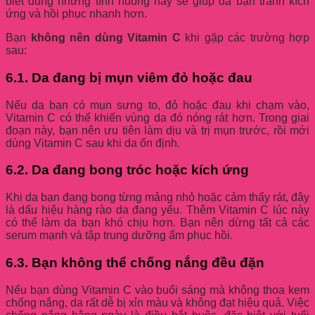
biết đúng những tình huống này sẽ giúp da bạn tránh kích
ứng và hồi phục nhanh hơn.
Bạn
không nên dùng Vitamin C
khi gặp các trường hợp
sau:
6.1. Da đang bị mụn viêm đỏ hoặc đau
Nếu da bạn có mụn sưng to, đỏ hoặc đau khi chạm vào,
Vitamin C có thể khiến vùng da đó nóng rát hơn. Trong giai
đoạn này, bạn nên ưu tiên làm dịu và trị mụn trước, rồi mới
dùng Vitamin C sau khi da ổn định.
6.2. Da đang bong tróc hoặc kích ứng
Khi da bạn đang bong từng mảng nhỏ hoặc cảm thấy rát, đây
là dấu hiệu hàng rào da đang yếu. Thêm Vitamin C lúc này
có thể làm da bạn khó chịu hơn. Bạn nên dừng tất cả các
serum mạnh và tập trung dưỡng ẩm phục hồi.
6.3. Bạn không thể chống nắng đều đặn
Nếu bạn dùng Vitamin C vào buổi sáng mà không thoa kem
chống nắng, da rất dễ bị xỉn màu và không đạt hiệu quả. Việc