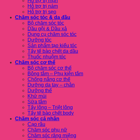
Hỗ trợ trị mụn
Hỗ trợ trị nám
Hỗ trợ trị sẹo
Chăm sóc tóc & da đầu
Bộ chăm sóc tóc
Dầu gội & Dầu xả
Dụng cụ chăm sóc tóc
Dưỡng tóc
Sản phẩm tạo kiểu tóc
Tẩy tế bào chết da dầu
Thuốc nhuộm tóc
Chăm sóc cơ thể
Bộ chăm sóc cơ thể
Bông tắm – Phụ kiện tắm
Chống nắng cơ thể
Dưỡng da tay – chân
Dưỡng thể
Khử mùi
Sữa tắm
Tẩy lông – Triệt lông
Tẩy tế bào chết body
Chăm sóc cá nhân
Cạo râu
Chăm sóc phụ nữ
Chăm sóc răng miệng