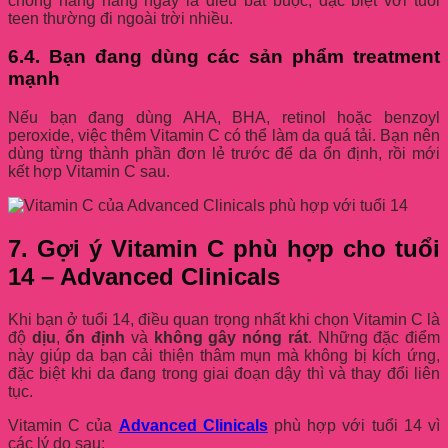
chống nắng hằng ngày là điều bắt buộc, đặc biệt với tuổi
teen thường đi ngoài trời nhiều.
6.4. Bạn đang dùng các sản phẩm treatment
mạnh
Nếu bạn đang dùng AHA, BHA, retinol hoặc benzoyl
peroxide, việc thêm Vitamin C có thể làm da quá tải. Bạn nên
dùng từng thành phần đơn lẻ trước để da ổn định, rồi mới
kết hợp Vitamin C sau.
7. Gợi ý Vitamin C phù hợp cho tuổi
14 – Advanced Clinicals
Khi bạn ở tuổi 14, điều quan trọng nhất khi chọn Vitamin C là
độ
dịu
,
ổn định
và
không gây nóng rát
. Những đặc điểm
này giúp da bạn cải thiện thâm mụn mà không bị kích ứng,
đặc biệt khi da đang trong giai đoạn dậy thì và thay đổi liên
tục.
Vitamin C của
Advanced Clinicals
phù hợp với tuổi 14 vì
các lý do sau: