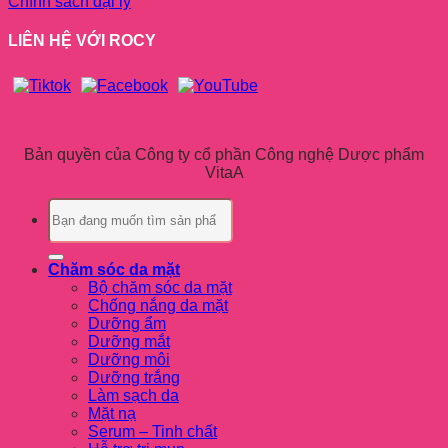
Chính sách đại lý
LIÊN HỆ VỚI ROCY
Bản quyền của Công ty cổ phần Công nghệ Dược phẩm
VitaA
Tìm
kiếm:
Chăm sóc da mặt
Bộ chăm sóc da mặt
Chống nắng da mặt
Dưỡng ẩm
Dưỡng mắt
Dưỡng môi
Dưỡng trắng
Làm sạch da
Mặt nạ
Serum – Tinh chất