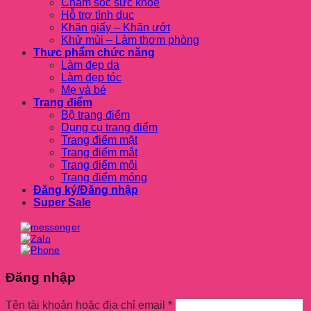
Chăm sóc sức khỏe
Hỗ trợ tình dục
Khăn giấy – Khăn ướt
Khử mùi – Làm thơm phòng
Thực phẩm chức năng
Làm đẹp da
Làm đẹp tóc
Mẹ và bé
Trang điểm
Bộ trang điểm
Dụng cụ trang điểm
Trang điểm mặt
Trang điểm mắt
Trang điểm môi
Trang điểm móng
Đăng ký/Đăng nhập
Super Sale
Đăng nhập
Tên tài khoản hoặc địa chỉ email
*