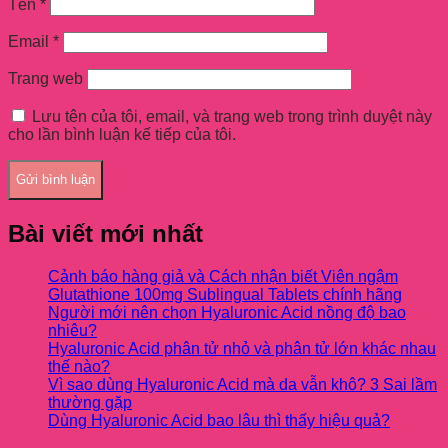
Tên
*
Email
*
Trang web
Lưu tên của tôi, email, và trang web trong trình duyệt này
cho lần bình luận kế tiếp của tôi.
Bài viết mới nhất
Cảnh báo hàng giả và Cách nhận biết Viên ngậm
Glutathione 100mg Sublingual Tablets chính hãng
Người mới nên chọn Hyaluronic Acid nồng độ bao
nhiêu?
Hyaluronic Acid phân tử nhỏ và phân tử lớn khác nhau
thế nào?
Vì sao dùng Hyaluronic Acid mà da vẫn khô? 3 Sai lầm
thường gặp
Dùng Hyaluronic Acid bao lâu thì thấy hiệu quả?