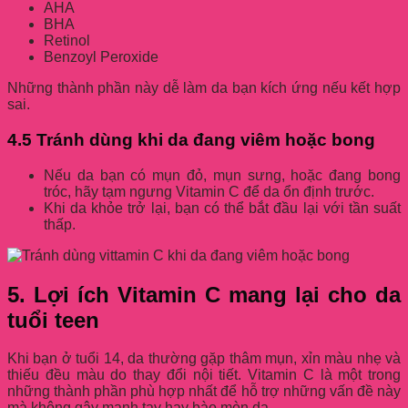
AHA
BHA
Retinol
Benzoyl Peroxide
Những thành phần này dễ làm da bạn kích ứng nếu kết hợp
sai.
4.5 Tránh dùng khi da đang viêm hoặc bong
Nếu da bạn có mụn đỏ, mụn sưng, hoặc đang bong
tróc, hãy tạm ngưng Vitamin C để da ổn định trước.
Khi da khỏe trở lại, bạn có thể bắt đầu lại với tần suất
thấp.
5. Lợi ích Vitamin C mang lại cho da
tuổi teen
Khi bạn ở tuổi 14, da thường gặp thâm mụn, xỉn màu nhẹ và
thiếu đều màu do thay đổi nội tiết. Vitamin C là một trong
những thành phần phù hợp nhất để hỗ trợ những vấn đề này
mà không gây mạnh tay hay bào mòn da.