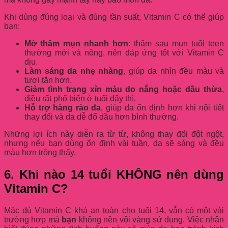
Khi dùng đúng loại và đúng tần suất, Vitamin C có thể giúp
bạn:
Mờ thâm mụn nhanh hơn
: thâm sau mụn tuổi teen
thường mới và nông, nên đáp ứng tốt với Vitamin C
dịu.
Làm sáng da nhẹ nhàng
, giúp da nhìn đều màu và
tươi tắn hơn.
Giảm tình trạng xỉn màu do nắng hoặc dầu thừa
,
điều rất phổ biến ở tuổi dậy thì.
Hỗ trợ hàng rào da
, giúp da ổn định hơn khi nội tiết
thay đổi và da dễ đổ dầu hơn bình thường.
Những lợi ích này diễn ra từ từ, không thay đổi đột ngột,
nhưng nếu bạn dùng ổn định vài tuần, da sẽ sáng và đều
màu hơn trông thấy.
6. Khi nào 14 tuổi KHÔNG nên dùng
Vitamin C?
Mặc dù Vitamin C khá an toàn cho tuổi 14, vẫn có một vài
trường hợp mà
bạn
không nên vội vàng sử dụng. Việc nhận