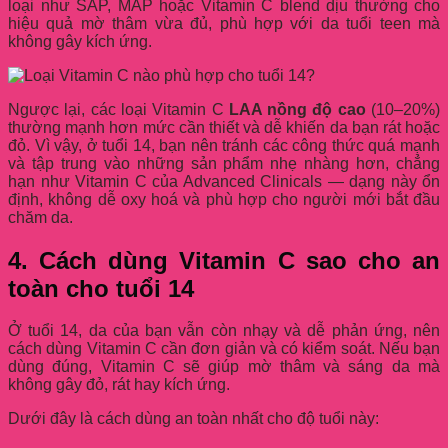
loại như SAP, MAP hoặc Vitamin C blend dịu thường cho
hiệu quả mờ thâm vừa đủ, phù hợp với da tuổi teen mà
không gây kích ứng.
Ngược lại, các loại Vitamin C
LAA nồng độ cao
(10–20%)
thường mạnh hơn mức cần thiết và dễ khiến da bạn rát hoặc
đỏ. Vì vậy, ở tuổi 14, bạn nên tránh các công thức quá mạnh
và tập trung vào những sản phẩm nhẹ nhàng hơn, chẳng
hạn như Vitamin C của Advanced Clinicals — dạng này ổn
định, không dễ oxy hoá và phù hợp cho người mới bắt đầu
chăm da.
4. Cách dùng Vitamin C sao cho an
toàn cho tuổi 14
Ở tuổi 14, da của bạn vẫn còn nhạy và dễ phản ứng, nên
cách dùng Vitamin C cần đơn giản và có kiểm soát. Nếu bạn
dùng đúng, Vitamin C sẽ giúp mờ thâm và sáng da mà
không gây đỏ, rát hay kích ứng.
Dưới đây là cách dùng an toàn nhất cho độ tuổi này: