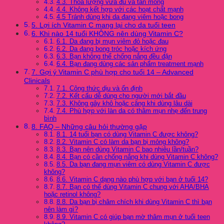
4.3. Thoa lượng vừa đủ và tán mỏng
4.4. Không kết hợp với các hoạt chất mạnh
4.5 Tránh dùng khi da đang viêm hoặc bong
5. Lợi ích Vitamin C mang lại cho da tuổi teen
6. Khi nào 14 tuổi KHÔNG nên dùng Vitamin C?
6.1. Da đang bị mụn viêm đỏ hoặc đau
6.2. Da đang bong tróc hoặc kích ứng
6.3. Bạn không thể chống nắng đều đặn
6.4. Bạn đang dùng các sản phẩm treatment mạnh
7. Gợi ý Vitamin C phù hợp cho tuổi 14 – Advanced
Clinicals
7.1. Công thức dịu và ổn định
7.2. Kết cấu dễ dùng cho người mới bắt đầu
7.3. Không gây khô hoặc căng khi dùng lâu dài
7.4. Phù hợp với làn da có thâm mụn nhẹ đến trung
bình
8. FAQ – Những câu hỏi thường gặp
8.1. 14 tuổi bạn có dùng Vitamin C được không?
8.2. Vitamin C có làm da bạn bị mỏng không?
8.3. Bạn nên dùng Vitamin C bao nhiêu lần/tuần?
8.4. Bạn có cần chống nắng khi dùng Vitamin C không?
8.5. Da bạn đang mụn viêm có dùng Vitamin C được
không?
8.6. Vitamin C dạng nào phù hợp với bạn ở tuổi 14?
8.7. Bạn có thể dùng Vitamin C chung với AHA/BHA
hoặc retinol không?
8.8. Da bạn bị châm chích khi dùng Vitamin C thì bạn
nên làm gì?
8.9. Vitamin C có giúp bạn mờ thâm mụn ở tuổi teen