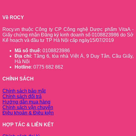
Về ROCY
Rocy.vn thuộc Công ty CP Công nghệ Dược phẩm VitaA -
Giấy chứng nhận Đăng ký kinh doanh số 0108823986 do Sở
Kế hoạch và đầu tư TP Hà Nội cấp ngày15/07/2019
Mã số thuế:
0108823986
Địa chỉ:
Tầng 6, tòa nhà Việt Á, 9 Duy Tân, Cầu Giấy,
Hà Nội
Hotline
: 0775 682 862
CHÍNH SÁCH
Chính sách bảo mật
Chính sách đổi trả
Hướng dẫn mua hàng
Chính sách vận chuyển
Điều khoản & Điều kiện
HỢP TÁC & LIÊN KẾT