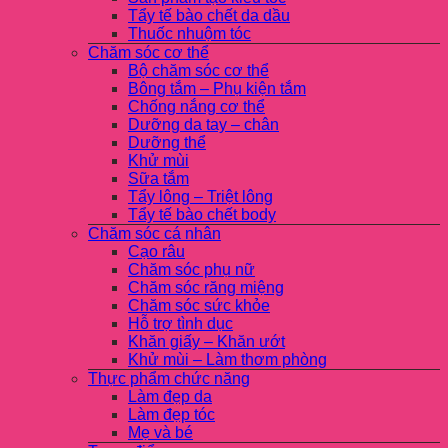
Tẩy tế bào chết da dầu
Thuốc nhuộm tóc
Chăm sóc cơ thể
Bộ chăm sóc cơ thể
Bông tắm – Phụ kiện tắm
Chống nắng cơ thể
Dưỡng da tay – chân
Dưỡng thể
Khử mùi
Sữa tắm
Tẩy lông – Triệt lông
Tẩy tế bào chết body
Chăm sóc cá nhân
Cạo râu
Chăm sóc phụ nữ
Chăm sóc răng miệng
Chăm sóc sức khỏe
Hỗ trợ tình dục
Khăn giấy – Khăn ướt
Khử mùi – Làm thơm phòng
Thực phẩm chức năng
Làm đẹp da
Làm đẹp tóc
Mẹ và bé