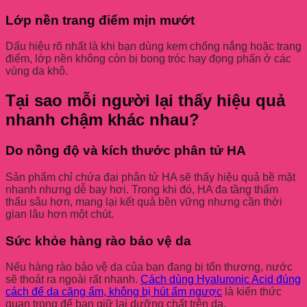
Lớp nền trang điểm mịn mướt
Dấu hiệu rõ nhất là khi bạn dùng kem chống nắng hoặc trang
điểm, lớp nền không còn bị bong tróc hay đọng phấn ở các
vùng da khô.
Tại sao mỗi người lại thấy hiệu quả
nhanh chậm khác nhau?
Do nồng độ và kích thước phân tử HA
Sản phẩm chỉ chứa đại phân tử HA sẽ thấy hiệu quả bề mặt
nhanh nhưng dễ bay hơi. Trong khi đó, HA đa tầng thẩm
thấu sâu hơn, mang lại kết quả bền vững nhưng cần thời
gian lâu hơn một chút.
Sức khỏe hàng rào bảo vệ da
Nếu hàng rào bảo vệ da của bạn đang bị tổn thương, nước
sẽ thoát ra ngoài rất nhanh.
Cách dùng Hyaluronic Acid đúng
cách để da căng ẩm, không bị hút ẩm ngược
là kiến thức
quan trọng để bạn giữ lại dưỡng chất trên da.