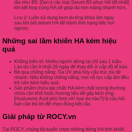
dịu như B5. [Gợi ý các loại Serum B5 phục hồi tốt nhất]
khi kết hợp cùng HA sẽ giúp da mịn màng nhanh hơn.
Lưu ý: Luôn sử dụng kem dưỡng khóa ẩm ngay
sau khi bôi serum HA để tránh tình trạng bốc hơi
ngược.
Những sai lầm khiến HA kém hiệu
quả
Không kiên trì: Nhiều người dừng lại chỉ sau 1 tuần.
Làn da cần ít nhất 28 ngày để thay đổi ở cấp độ tế bào.
Bỏ qua chống nắng: Tia UV phá hủy cấu trúc da rất
nhanh. Nếu không chống nắng, mọi nỗ lực cấp ẩm đều
trở nên kém hiệu quả.
Sản phẩm chứa tạp chất: HA kém chất lượng thường
chứa cồn khô hoặc hương liệu dễ gây kích ứng.
[Hyaluronic Acid phù hợp với loại da nào?] là câu hỏi
bạn cần trả lời để chọn đúng kết cấu.
Giải pháp từ ROCY.vn
Tại ROCY, chúng tôi tuyển chọn những dòng HA tinh khiết,