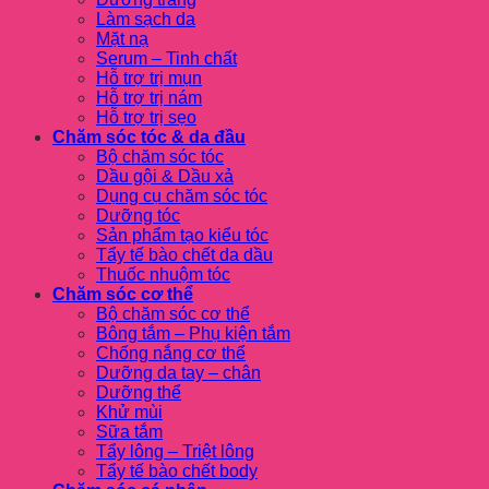
Làm sạch da
Mặt nạ
Serum – Tinh chất
Hỗ trợ trị mụn
Hỗ trợ trị nám
Hỗ trợ trị sẹo
Chăm sóc tóc & da đầu
Bộ chăm sóc tóc
Dầu gội & Dầu xả
Dụng cụ chăm sóc tóc
Dưỡng tóc
Sản phẩm tạo kiểu tóc
Tẩy tế bào chết da dầu
Thuốc nhuộm tóc
Chăm sóc cơ thể
Bộ chăm sóc cơ thể
Bông tắm – Phụ kiện tắm
Chống nắng cơ thể
Dưỡng da tay – chân
Dưỡng thể
Khử mùi
Sữa tắm
Tẩy lông – Triệt lông
Tẩy tế bào chết body