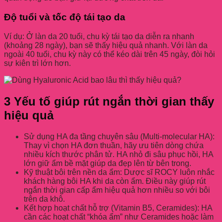
Độ tuổi và tốc độ tái tạo da
Ví dụ: Ở làn da 20 tuổi, chu kỳ tái tạo da diễn ra nhanh
(khoảng 28 ngày), bạn sẽ thấy hiệu quả nhanh. Với làn da
ngoài 40 tuổi, chu kỳ này có thể kéo dài trên 45 ngày, đòi hỏi
sự kiên trì lớn hơn.
3 Yếu tố giúp rút ngắn thời gian thấy
hiệu quả
Sử dụng HA đa tầng chuyên sâu (Multi-molecular HA):
Thay vì chọn HA đơn thuần, hãy ưu tiên dòng chứa
nhiều kích thước phân tử. HA nhỏ đi sâu phục hồi, HA
lớn giữ ẩm bề mặt giúp da đẹp lên từ bên trong.
Kỹ thuật bôi trên nền da ẩm: Dược sĩ ROCY luôn nhắc
khách hàng bôi HA khi da còn ẩm. Điều này giúp rút
ngắn thời gian cấp ẩm hiệu quả hơn nhiều so với bôi
trên da khô.
Kết hợp hoạt chất hỗ trợ (Vitamin B5, Ceramides): HA
cần các hoạt chất “khóa ẩm” như Ceramides hoặc làm