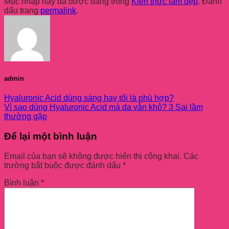
Mục nhập này đã được đăng trong
Kiến thức làm đẹp
. Đánh
dấu trang
permalink
.
admin
Hyaluronic Acid dùng sáng hay tối là phù hợp?
Vì sao dùng Hyaluronic Acid mà da vẫn khô? 3 Sai lầm
thường gặp
Để lại một bình luận
Email của bạn sẽ không được hiển thị công khai.
Các
trường bắt buộc được đánh dấu
*
Bình luận
*