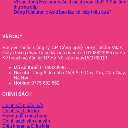
Vì sao dùng Hyaluronic Acid mà da vẫn khô? 3 Sai lầm
thường gặp
Dùng Hyaluronic Acid bao lâu thì thấy hiệu quả?
Về ROCY
Rocy.vn thuộc Công ty CP Công nghệ Dược phẩm VitaA -
Giấy chứng nhận Đăng ký kinh doanh số 0108823986 do Sở
Kế hoạch và đầu tư TP Hà Nội cấp ngày15/07/2019
Mã số thuế:
0108823986
Địa chỉ:
Tầng 6, tòa nhà Việt Á, 9 Duy Tân, Cầu Giấy,
Hà Nội
Hotline
: 0775 682 862
CHÍNH SÁCH
Chính sách bảo mật
Chính sách đổi trả
Hướng dẫn mua hàng
Chính sách vận chuyển
Điều khoản & Điều kiện