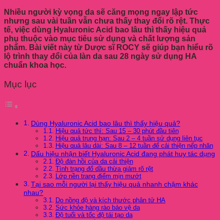
Nhiều người kỳ vọng da sẽ căng mọng ngay lập tức
nhưng sau vài tuần vẫn chưa thấy thay đổi rõ rệt. Thực
tế, việc dùng Hyaluronic Acid bao lâu thì thấy hiệu quả
phụ thuộc vào mục tiêu sử dụng và chất lượng sản
phẩm. Bài viết này từ Dược sĩ ROCY sẽ giúp bạn hiểu rõ
lộ trình thay đổi của làn da sau 28 ngày sử dụng HA
chuẩn khoa học.
Mục lục
Dùng Hyaluronic Acid bao lâu thì thấy hiệu quả?
Hiệu quả tức thì: Sau 15 – 30 phút đầu tiên
Hiệu quả trung hạn: Sau 2 – 4 tuần sử dụng liên tục
Hiệu quả lâu dài: Sau 8 – 12 tuần để cải thiện nếp nhăn
Dấu hiệu nhận biết Hyaluronic Acid đang phát huy tác dụng
Độ đàn hồi của da cải thiện
Tình trạng đổ dầu thừa giảm rõ rệt
Lớp nền trang điểm mịn mướt
Tại sao mỗi người lại thấy hiệu quả nhanh chậm khác
nhau?
Do nồng độ và kích thước phân tử HA
Sức khỏe hàng rào bảo vệ da
Độ tuổi và tốc độ tái tạo da