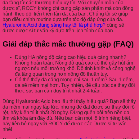
đa tầng từ các thương hiệu uy tín. Với chuyên môn của
dược sĩ, ROCY không chỉ cung cấp sản phẩm mà còn đồng
hành theo dõi tiến triển làn da của bạn. Chúng tôi sẽ giúp
bạn điều chỉnh routine dựa trên tốc độ đáp ứng của da.
Hyaluronic Acid dùng sáng hay tối là phù hợp?
cũng sẽ
được dược sĩ tư vấn kỹ dựa trên lịch trình của bạn.
Giải đáp thắc mắc thường gặp (FAQ)
Dùng HA nồng độ càng cao hiệu quả càng nhanh?
Không hoàn toàn. Nồng độ quá cao có thể gây hút ẩm
ngược nếu môi trường khô. Độ tinh khiết và công nghệ
đa tầng quan trọng hơn nồng độ thuần túy.
Có thể thấy da căng mọng chỉ sau 1 đêm? Sau 1 đêm,
da sẽ mềm mại hơn. Tuy nhiên, để cấu trúc da thay đổi
thực sự, bạn cần duy trì ít nhất 2-4 tuần.
Dùng Hyaluronic Acid bao lâu thì thấy hiệu quả? Bạn sẽ thấy
da mềm mại ngay lập tức, nhưng để đạt được sự thay đổi rõ
rệt, hãy kiên trì ít nhất 28 ngày. Đừng quên bôi trên nền da
ẩm và khóa ẩm đầy đủ. Nếu bạn cần một lộ trình riêng biệt,
hãy liên hệ ngay với ROCY để được các Dược sĩ tư vấn
nhé!