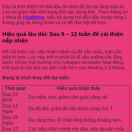
Đây là thời điểm HA bắt đầu ổn định độ ẩm tại tầng biểu bì.
Làn da giảm hẳn tình trạng thô ráp, bong tróc. Theo thông tin
y khoa từ
Healthline
, việc sử dụng HA đều đặn trong vòng 1
tháng giúp da trông khỏe và có độ đàn hồi tốt hơn.
Hiệu quả lâu dài: Sau 8 – 12 tuần để cải thiện
nếp nhăn
Để cải thiện các nếp nhăn mảnh và độ săn chắc, bạn cần
kiên trì hơn. Lúc này, HA vi phân tử đi sâu xuống các tầng
dưới, hỗ trợ môi trường cho collagen và elastin hoạt động.
Kết quả là cấu trúc da săn chắc hơn sau khoảng 2-3 tháng.
Bảng lộ trình thay đổi dự kiến:
Thời gian
Hiệu quả nhận thấy
Sau 15
Da mềm, mịn, giảm cảm giác căng rát.
phút
Sau 14
Da đủ ẩm, giảm đổ dầu thừa vùng chữ T.
ngày
Sau 28
Da căng mịn, lỗ chân lông thông thoáng hơn.
ngày
Sau 12
Các nếp nhăn mảnh mờ dần, nền da săn chắc