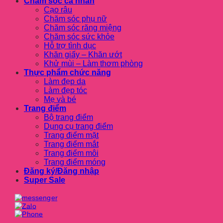
Chăm sóc cá nhân
Cạo râu
Chăm sóc phụ nữ
Chăm sóc răng miệng
Chăm sóc sức khỏe
Hỗ trợ tình dục
Khăn giấy – Khăn ướt
Khử mùi – Làm thơm phòng
Thực phẩm chức năng
Làm đẹp da
Làm đẹp tóc
Mẹ và bé
Trang điểm
Bộ trang điểm
Dụng cụ trang điểm
Trang điểm mặt
Trang điểm mắt
Trang điểm môi
Trang điểm móng
Đăng ký/Đăng nhập
Super Sale