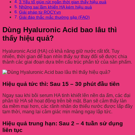
3 Yếu tố giúp rút ngắn thời gian thấy hiệu quả
Những sai lầm khiến HA kém hiệu quả
Giải pháp từ ROCY.vn
Giải đáp thắc mắc thường gặp (FAQ)
Dùng Hyaluronic Acid bao lâu thì
thấy hiệu quả?
Hyaluronic Acid (HA) có khả năng giữ nước rất tốt. Tuy
nhiên, thời gian để bạn nhìn thấy sự thay đổi sẽ được chia
thành các giai đoạn dựa trên cấu trúc phân tử của sản phẩm.
Hiệu quả tức thì: Sau 15 – 30 phút đầu tiên
Ngay sau khi bôi serum HA tinh khiết lên nền da ẩm, các đại
phân tử HA sẽ hoạt động trên bề mặt. Bạn sẽ cảm thấy làn
da mềm mại hơn, các rãnh nhăn do thiếu nước được lấp đầy
tạm thời, mang lại cảm giác mịn màng ngay lập tức.
Hiệu quả trung hạn: Sau 2 – 4 tuần sử dụng
liên tục