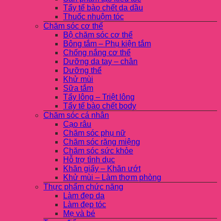
Tẩy tế bào chết da dầu
Thuốc nhuộm tóc
Chăm sóc cơ thể
Bộ chăm sóc cơ thể
Bông tắm – Phụ kiện tắm
Chống nắng cơ thể
Dưỡng da tay – chân
Dưỡng thể
Khử mùi
Sữa tắm
Tẩy lông – Triệt lông
Tẩy tế bào chết body
Chăm sóc cá nhân
Cạo râu
Chăm sóc phụ nữ
Chăm sóc răng miệng
Chăm sóc sức khỏe
Hỗ trợ tình dục
Khăn giấy – Khăn ướt
Khử mùi – Làm thơm phòng
Thực phẩm chức năng
Làm đẹp da
Làm đẹp tóc
Mẹ và bé