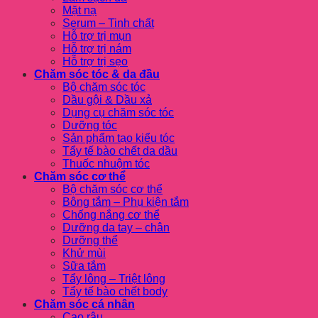
Mặt nạ
Serum – Tinh chất
Hỗ trợ trị mụn
Hỗ trợ trị nám
Hỗ trợ trị sẹo
Chăm sóc tóc & da đầu
Bộ chăm sóc tóc
Dầu gội & Dầu xả
Dụng cụ chăm sóc tóc
Dưỡng tóc
Sản phẩm tạo kiểu tóc
Tẩy tế bào chết da dầu
Thuốc nhuộm tóc
Chăm sóc cơ thể
Bộ chăm sóc cơ thể
Bông tắm – Phụ kiện tắm
Chống nắng cơ thể
Dưỡng da tay – chân
Dưỡng thể
Khử mùi
Sữa tắm
Tẩy lông – Triệt lông
Tẩy tế bào chết body
Chăm sóc cá nhân
Cạo râu