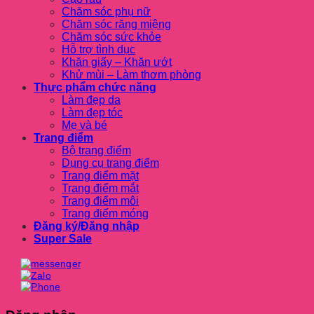
Chăm sóc phụ nữ
Chăm sóc răng miệng
Chăm sóc sức khỏe
Hỗ trợ tình dục
Khăn giấy – Khăn ướt
Khử mùi – Làm thơm phòng
Thực phẩm chức năng
Làm đẹp da
Làm đẹp tóc
Mẹ và bé
Trang điểm
Bộ trang điểm
Dụng cụ trang điểm
Trang điểm mặt
Trang điểm mắt
Trang điểm môi
Trang điểm móng
Đăng ký/Đăng nhập
Super Sale