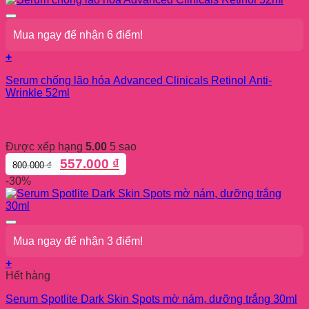
thể
đến
được
3.950.000 ₫
chọn
Mua ngay để nhận 6 điểm!
trên
trang
+
sản
phẩm
Serum chống lão hóa Advanced Clinicals Retinol Anti-
Wrinkle 52ml
Được xếp hạng
5.00
5 sao
Giá
Giá
557.000
₫
800.000
₫
gốc
hiện
-30%
là:
tại
800.000 ₫.
là:
557.000 ₫.
Mua ngay để nhận 3 điểm!
+
Hết hàng
Serum Spotlite Dark Skin Spots mờ nám, dưỡng trắng 30ml