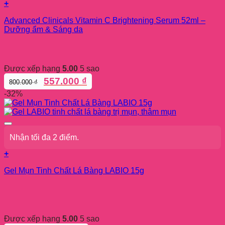
+
Advanced Clinicals Vitamin C Brightening Serum 52ml –
Dưỡng ẩm & Sáng da
Được xếp hạng
5.00
5 sao
Giá
Giá
557.000
₫
800.000
₫
gốc
hiện
-32%
là:
tại
800.000 ₫.
là:
557.000 ₫.
Nhận tối đa 2 điểm.
+
Sản
Gel Mụn Tinh Chất Lá Bàng LABIO 15g
phẩm
này
có
nhiều
biến
thể.
Được xếp hạng
5.00
5 sao