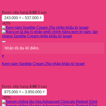
nhiều
biến
thể.
Được xếp hạng
5.00
5 sao
Các
Khoảng
243.000
₫
–
537.000
₫
tùy
giá:
-43%
chọn
từ
có
243.000 ₫
thể
đến
được
537.000 ₫
chọn
trên
Nhận tối đa 40 điểm.
trang
sản
+
phẩm
Sản
Kem nám Spotlite Cream 25g nhập khẩu từ Israel
phẩm
này
có
nhiều
biến
thể.
Được xếp hạng
4.96
5 sao
Các
Khoảng
875.000
₫
–
3.950.000
₫
tùy
giá:
-30%
chọn
từ
có
875.000 ₫