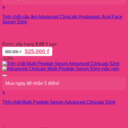
+
Tinh chất cấp ẩm Advanced Clinicals Hyaluronic Acid Face
Serum 52ml
Được xếp hạng
5.00
5 sao
Giá
Giá
525.000
₫
800.000
₫
gốc
hiện
-13%
là:
tại
800.000 ₫.
là:
525.000 ₫.
Mua ngay để nhận 5 điểm!
+
Tinh chất Multi-Peptide Serum Advanced Clinicals 52ml