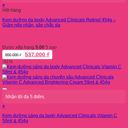
sản
+
phẩm
Hết hàng
Kem dưỡng da body Advanced Clinicals Retinol 454g –
Giảm nếp nhăn, săn chắc da
Được xếp hạng
5.00
5 sao
Giá
Giá
537.000
₫
800.000
₫
gốc
hiện
-51%
là:
tại
800.000 ₫.
là:
537.000 ₫.
Nhận tối đa 5 điểm.
+
Sản
Kem dưỡng sáng da body Advanced Clinicals Vitamin C
phẩm
59ml & 454g
này
có