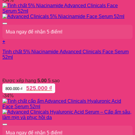
-34%
là:
tại
600.000 ₫.
là:
525.000 ₫.
Mua ngay để nhận 5 điểm!
+
Tinh chất 5% Niacinamide Advanced Clinicals Face Serum
52ml
Được xếp hạng
5.00
5 sao
Giá
Giá
525.000
₫
800.000
₫
gốc
hiện
-34%
là:
tại
800.000 ₫.
là:
525.000 ₫.
Mua ngay để nhận 5 điểm!