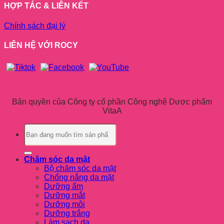
HỢP TÁC & LIÊN KẾT
Chính sách đại lý
LIÊN HỆ VỚI ROCY
Bản quyền của Công ty cổ phần Công nghệ Dược phẩm
VitaA
Tìm
kiếm:
Chăm sóc da mặt
Bộ chăm sóc da mặt
Chống nắng da mặt
Dưỡng ẩm
Dưỡng mắt
Dưỡng môi
Dưỡng trắng
Làm sạch da