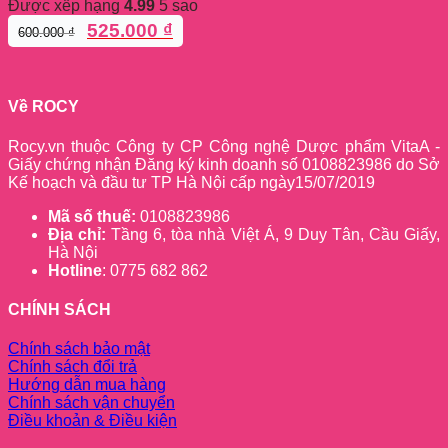
Được xếp hạng
4.99
5 sao
Giá
Giá
525.000
₫
600.000
₫
gốc
hiện
là:
tại
600.000 ₫.
là:
525.000 ₫.
Về ROCY
Rocy.vn thuộc Công ty CP Công nghệ Dược phẩm VitaA -
Giấy chứng nhận Đăng ký kinh doanh số 0108823986 do Sở
Kế hoạch và đầu tư TP Hà Nội cấp ngày15/07/2019
Mã số thuế:
0108823986
Địa chỉ:
Tầng 6, tòa nhà Việt Á, 9 Duy Tân, Cầu Giấy,
Hà Nội
Hotline
: 0775 682 862
CHÍNH SÁCH
Chính sách bảo mật
Chính sách đổi trả
Hướng dẫn mua hàng
Chính sách vận chuyển
Điều khoản & Điều kiện