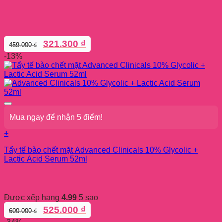
Giá
Giá
321.300
₫
459.000
₫
gốc
hiện
-13%
là:
tại
459.000 ₫.
là:
321.300 ₫.
Mua ngay để nhận 5 điểm!
+
Tẩy tế bào chết mặt Advanced Clinicals 10% Glycolic +
Lactic Acid Serum 52ml
Được xếp hạng
4.99
5 sao
Giá
Giá
525.000
₫
600.000
₫
gốc
hiện