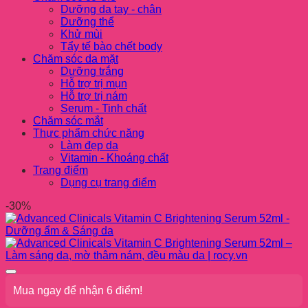
Dưỡng da tay - chân
Dưỡng thể
Khử mùi
Tẩy tế bào chết body
Chăm sóc da mặt
Dưỡng trắng
Hỗ trợ trị mụn
Hỗ trợ trị nám
Serum - Tinh chất
Chăm sóc mắt
Thực phẩm chức năng
Làm đẹp da
Vitamin - Khoáng chất
Trang điểm
Dụng cụ trang điểm
-30%
Mua ngay để nhận 6 điểm!