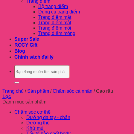
Trang điểm
Bộ trang điểm
Dụng cụ trang điểm
Trang điểm mặt
Trang điểm mắt
Trang điểm môi
Trang điểm móng
Super Sale
ROCY Gift
Blog
Chính sách đại lý
Tìm
kiếm:
Trang chủ
/
Sản phẩm
/
Chăm sóc cá nhân
/
Cạo râu
Lọc
Danh mục sản phẩm
Chăm sóc cơ thể
Dưỡng da tay - chân
Dưỡng thể
Khử mùi
Tẩy tế bào chết body