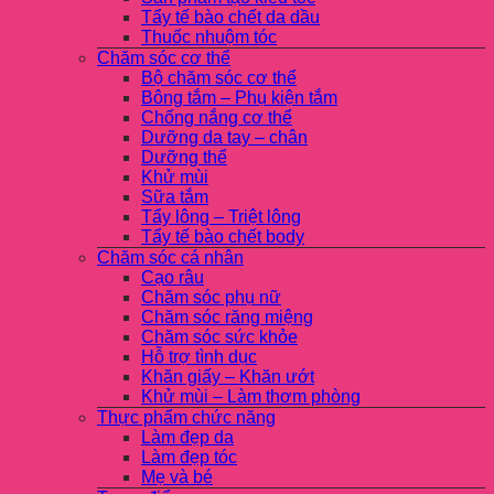
Tẩy tế bào chết da dầu
Thuốc nhuộm tóc
Chăm sóc cơ thể
Bộ chăm sóc cơ thể
Bông tắm – Phụ kiện tắm
Chống nắng cơ thể
Dưỡng da tay – chân
Dưỡng thể
Khử mùi
Sữa tắm
Tẩy lông – Triệt lông
Tẩy tế bào chết body
Chăm sóc cá nhân
Cạo râu
Chăm sóc phụ nữ
Chăm sóc răng miệng
Chăm sóc sức khỏe
Hỗ trợ tình dục
Khăn giấy – Khăn ướt
Khử mùi – Làm thơm phòng
Thực phẩm chức năng
Làm đẹp da
Làm đẹp tóc
Mẹ và bé