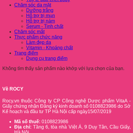
Chăm sóc da mặt
Dưỡng trắng
Hỗ trợ trị mụn
Hỗ trợ trị nám
Serum - Tinh chất
Chăm sóc mắt
Thực phẩm chức năng
Làm đẹp da
Vitamin - Khoáng chất
Trang điểm
Dụng cụ trang điểm
Không tìm thấy sản phẩm nào khớp với lựa chọn của bạn.
Về ROCY
Rocy.vn thuộc Công ty CP Công nghệ Dược phẩm VitaA -
Giấy chứng nhận Đăng ký kinh doanh số 0108823986 do Sở
Kế hoạch và đầu tư TP Hà Nội cấp ngày15/07/2019
Mã số thuế:
0108823986
Địa chỉ:
Tầng 6, tòa nhà Việt Á, 9 Duy Tân, Cầu Giấy,
Hà Nội