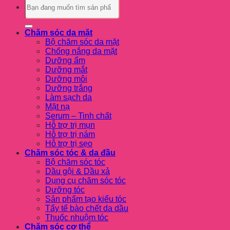
kiếm:
Chăm sóc da mặt
Bộ chăm sóc da mặt
Chống nắng da mặt
Dưỡng ẩm
Dưỡng mắt
Dưỡng môi
Dưỡng trắng
Làm sạch da
Mặt nạ
Serum – Tinh chất
Hỗ trợ trị mụn
Hỗ trợ trị nám
Hỗ trợ trị sẹo
Chăm sóc tóc & da đầu
Bộ chăm sóc tóc
Dầu gội & Dầu xả
Dụng cụ chăm sóc tóc
Dưỡng tóc
Sản phẩm tạo kiểu tóc
Tẩy tế bào chết da dầu
Thuốc nhuộm tóc
Chăm sóc cơ thể