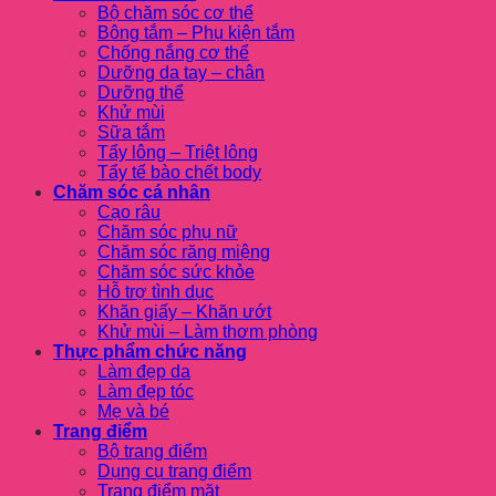
Bộ chăm sóc cơ thể
Bông tắm – Phụ kiện tắm
Chống nắng cơ thể
Dưỡng da tay – chân
Dưỡng thể
Khử mùi
Sữa tắm
Tẩy lông – Triệt lông
Tẩy tế bào chết body
Chăm sóc cá nhân
Cạo râu
Chăm sóc phụ nữ
Chăm sóc răng miệng
Chăm sóc sức khỏe
Hỗ trợ tình dục
Khăn giấy – Khăn ướt
Khử mùi – Làm thơm phòng
Thực phẩm chức năng
Làm đẹp da
Làm đẹp tóc
Mẹ và bé
Trang điểm
Bộ trang điểm
Dụng cụ trang điểm
Trang điểm mặt